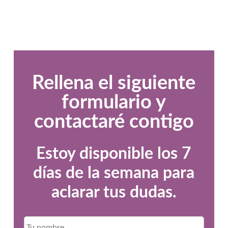
Rellena el siguiente
formulario y
contactaré contigo
Estoy disponible los 7
días de la semana para
aclarar tus dudas.
Nombr
N
o