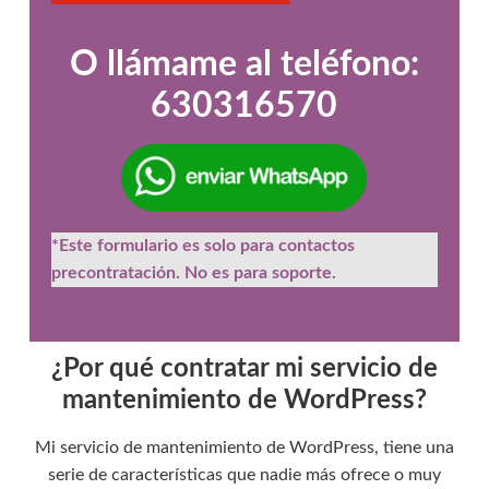
n
o
o
O llámame al teléfono:
c
630316570
o
r
r
e
o
e
l
*Este formulario es solo para contactos
e
c
precontratación. No es para soporte.
t
r
ó
n
¿Por qué contratar mi servicio de
i
mantenimiento de WordPress?
c
o
Mi servicio de mantenimiento de WordPress, tiene una
*
serie de características que nadie más ofrece o muy