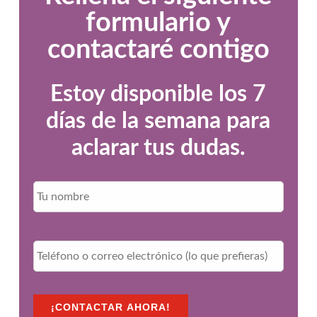
formulario y
contactaré contigo
Estoy disponible los 7
días de la semana para
aclarar tus dudas.
Nombr
N
o
m
b
r
T
e
e
*
l
é
f
¡CONTACTAR AHORA!
o