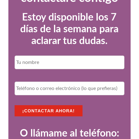
Estoy disponible los 7
días de la semana para
aclarar tus dudas.
Nombr
N
o
m
b
r
T
e
e
*
l
é
f
¡CONTACTAR AHORA!
o
n
o
o
O llámame al teléfono:
c