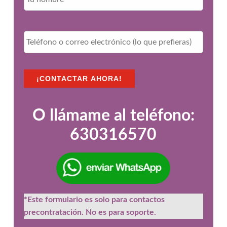
m
b
r
T
e
e
*
l
é
f
¡CONTACTAR AHORA!
o
n
o
o
O llámame al teléfono:
c
630316570
o
r
r
e
o
e
l
*Este formulario es solo para contactos
e
c
precontratación. No es para soporte.
t