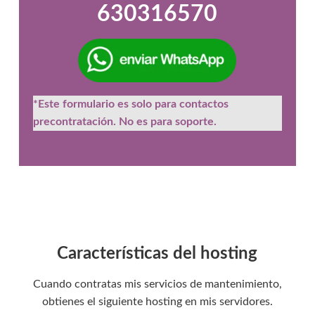
630316570
o
r
r
e
o
e
l
*Este formulario es solo para contactos
e
c
precontratación. No es para soporte.
t
r
ó
n
i
c
o
*
Características del hosting
Cuando contratas mis servicios de mantenimiento,
obtienes el siguiente hosting en mis servidores.